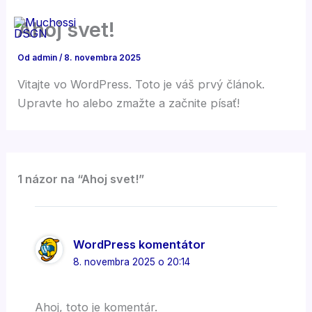
Preskočiť
Ahoj svet!
na
Mai
obsah
Od
admin
/
8. novembra 2025
Men
Vitajte vo WordPress. Toto je váš prvý článok.
Upravte ho alebo zmažte a začnite písať!
1 názor na “Ahoj svet!”
WordPress komentátor
8. novembra 2025 o 20:14
Ahoj, toto je komentár.